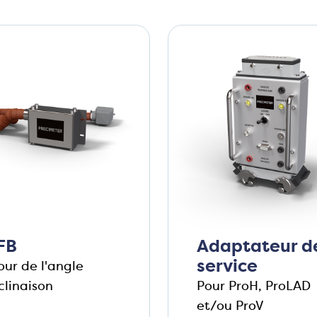
FB
Adaptateur d
service
our de l'angle
clinaison
Pour ProH, ProLAD
et/ou ProV