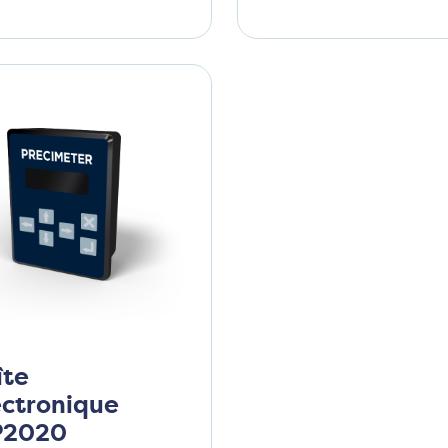
îte
ectronique
2020