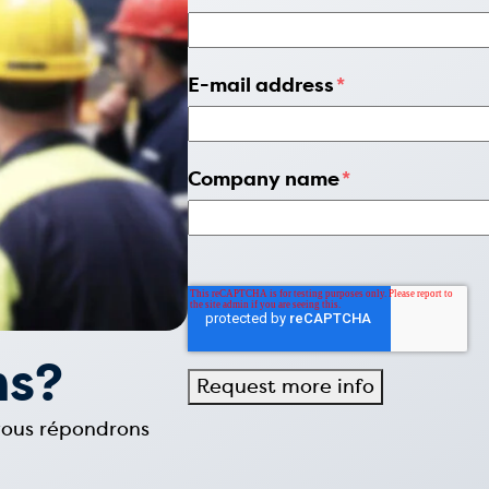
E-mail address
*
Company name
*
ns?
 vous répondrons