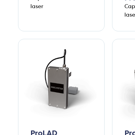
laser
Cap
lase
ProLAD
Pr