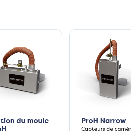
ition du moule
ProH Narrow
oH
Capteurs de camé