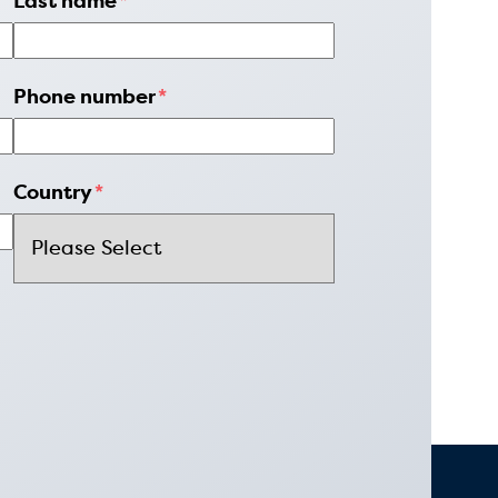
Last name
*
Phone number
*
Country
*