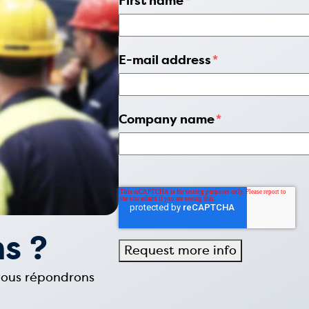
First name
*
E-mail address
*
Company name
*
s ?
 vous répondrons